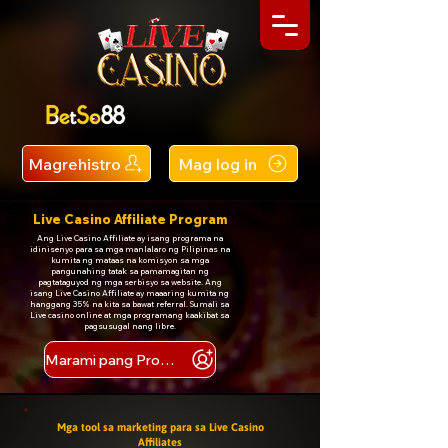
Magrehistro
Mag log in
Live Casino Affiliate Program
Ang Live Casino Affiliate ay isang programa na
idinisenyo para sa mga manlalaro ng Pilipinas na
kumita ng mataas na komisyon sa mga
pangunahing tatak sa pamamagitan ng
pagtataguyod ng mga serbisyo sa website. Ang
isang Live Casino Affiliate ay maaaring kumita ng
hanggang 35% na kita sa bawat referral. Sumali sa
Live casino online at mga programang kaakibat sa
pagsusugal nang libre.
Marami pang Promosyon
Mga tool sa marketing para sa Live Casino
Affiliates