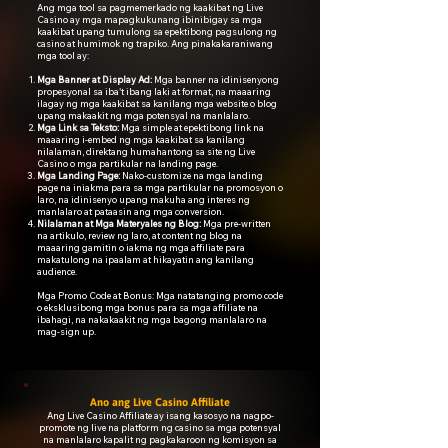
Ang mga tool sa pagmemerkado ng kaakibat ng Live
Casino ay mga mapagkukunang ibinibigay sa mga
kaakibat upang tumulong sa epektibong pagsulong ng
casino at humimok ng trapiko. Ang pinakakaraniwang
mga tool ay:
Mga Banner at Display Ad:
Mga banner na idinisenyong
propesyonal sa iba't ibang laki at format, na maaaring
ilagay ng mga kaakibat sa kanilang mga website o blog
upang makaakit ng mga potensyal na manlalaro.​
Mga Link sa Teksto:
Mga simple at epektibong link na
maaaring i-embed ng mga kaakibat sa kanilang
nilalaman, direktang humahantong sa site ng Live
Casino o mga partikular na landing page.
Mga Landing Page:
Nako-customize na mga landing
page na iniakma para sa mga partikular na promosyon o
laro, na idinisenyo upang makuha ang interes ng
manlalaro at pataasin ang mga conversion.
Nilalaman at Mga Materyales ng Blog:
Mga pre-written
na artikulo, review ng laro, at content ng blog na
maaaring gamitin o iakma ng mga affiliate para
makatulong na ipaalam at hikayatin ang kanilang
audience.
Mga Promo Code at Bonus: Mga natatanging promo code
o eksklusibong mga bonus para sa mga affiliate na
ibahagi, na nakakaakit ng mga bagong manlalaro na
mag-sign up.
Ano ang Live Casino Affiliate
Ang Live Casino Affiliate ay isang kasosyo na nagpo-
promote ng live na platform ng casino sa mga potensyal
na manlalaro kapalit ng pagkakaroon ng komisyon sa