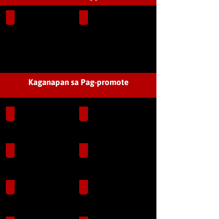
Kaganapan sa Pag-promote
EVO Live Casino (Online Baccarat) BET & WIN
BNG Bet Race
PP (Pragmatic Play) DAILY WINS-Daily Tournaments
RELAX Multiplier Madness Tournament
SG Play & Win Tournament
SG Fishing Frenzy Tournament