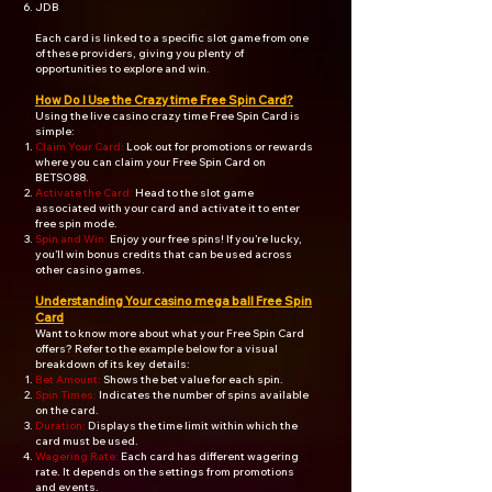
JDB
Each card is linked to a specific slot game from one
of these providers, giving you plenty of
opportunities to explore and win.
How Do I Use the Crazy time Free Spin Card?
Using the live casino crazy time Free Spin Card is
simple:
Claim Your Card:
Look out for promotions or rewards
where you can claim your Free Spin Card on
BETSO88.
Activate the Card:
Head to the slot game
associated with your card and activate it to enter
free spin mode.
Spin and Win:
Enjoy your free spins! If you’re lucky,
you’ll win bonus credits that can be used across
other casino games.
Understanding Your casino mega ball Free Spin
Card
Want to know more about what your Free Spin Card
offers? Refer to the example below for a visual
breakdown of its key details:
Bet Amount:
Shows the bet value for each spin.
Spin Times:
Indicates the number of spins available
on the card.
Duration:
Displays the time limit within which the
card must be used.
Wagering Rate:
Each card has different wagering
rate. It depends on the settings from promotions
and events.