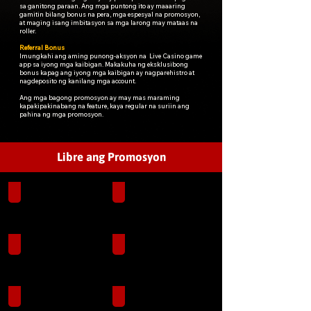
sa ganitong paraan. Ang mga puntong ito ay maaaring
gamitin bilang bonus na pera, mga espesyal na promosyon,
at maging isang imbitasyon sa mga larong may mataas na
roller.
Referral Bonus
Imungkahi ang aming punong-aksyon na Live Casino game
app sa iyong mga kaibigan. Makakuha ng eksklusibong
bonus kapag ang iyong mga kaibigan ay nagparehistro at
nagdeposito ng kanilang mga account.
​Ang mga bagong promosyon ay may mas maraming
kapakipakinabang na feature, kaya regular na suriin ang
pahina ng mga promosyon.
Libre ang Promosyon
Weekend Total Deposit 200 FREE 98
🎁Recommended website SWERTE99🎁
🎁Recommended Casino JILINO1🎁
❤️Recommended website SSBET77❤️
🎁Best Commend Casino Milyon88🎁
TOURNAMENT Dragon & Tiger !