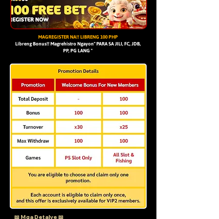
MAGREGISTER NA!! LIBRENG 100 PHP
Libreng Bonus!! Magrehistro Ngayon" PARA SA JILI, FC, JDB,
PP, PG LANG "
📖 Mga Detalye 📖